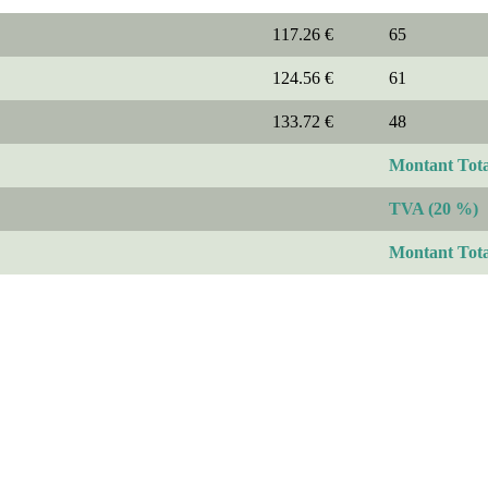
117.26 €
65
124.56 €
61
133.72 €
48
Montant Tot
TVA (20 %)
Montant Tot