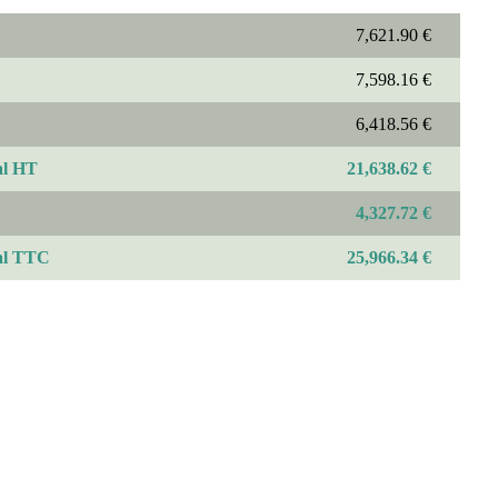
7,621.90 €
7,598.16 €
6,418.56 €
al HT
21,638.62 €
4,327.72 €
al TTC
25,966.34 €