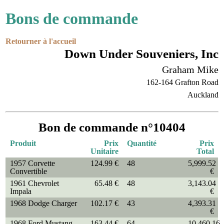
Bons de commande
Retourner à l'accueil
Down Under Souveniers, Inc
Graham Mike
162-164 Grafton Road
Auckland
Bon de commande n°10404
Produit
Prix
Quantité
Prix
Unitaire
Total
1957 Corvette
124.99 €
48
5,999.52
Convertible
€
1961 Chevrolet
65.48 €
48
3,143.04
Impala
€
1968 Dodge Charger
102.17 €
43
4,393.31
€
1968 Ford Mustang
163.44 €
64
10,460.16