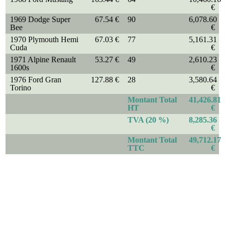
€
1969 Dodge Super
67.54 €
90
6,078.60
Bee
€
1970 Plymouth Hemi
67.03 €
77
5,161.31
Cuda
€
1971 Alpine Renault
53.27 €
49
2,610.23
1600s
€
1976 Ford Gran
127.88 €
28
3,580.64
Torino
€
Montant Total
41,426.81
HT
€
TVA (20 %)
8,285.36
€
Montant Total
49,712.17
TTC
€