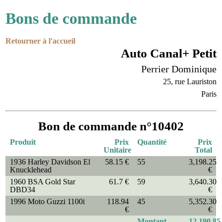
Bons de commande
Retourner à l'accueil
Auto Canal+ Petit
Perrier Dominique
25, rue Lauriston
Paris
Bon de commande n°10402
Produit
Prix
Quantité
Prix
Unitaire
Total
1936 Harley Davidson El
58.15 €
55
3,198.25
Knucklehead
€
1960 BSA Gold Star
61.7 €
59
3,640.30
DBD34
€
1996 Moto Guzzi 1100i
118.94
45
5,352.30
€
€
Montant
12,190.85