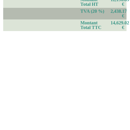
Total HT
€
TVA (20 %)
2,438.17
€
Montant
14,629.02
Total TTC
€