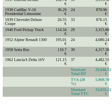
€
€
1938 Cadillac V-16
36.29
24
870.96
Presidential Limousine
€
€
1939 Chevrolet Deluxe
26.55
33
876.15
Coupe
€
€
1940 Ford Pickup Truck
114.34
29
3,315.86
€
€
1952 Alpine Renault 1300
195.01
24
4,680.24
€
€
1958 Setra Bus
110.7
39
4,317.30
€
€
1962 LanciaA Delta 16V
121.15
37
4,482.55
€
€
Montant
29,848.52
Total HT
€
TVA (20
5,969.70
%)
€
Montant
35,818.22
Total TTC
€