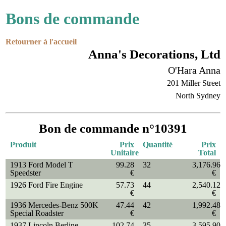
Bons de commande
Retourner à l'accueil
Anna's Decorations, Ltd
O'Hara Anna
201 Miller Street
North Sydney
Bon de commande n°10391
Produit
Prix
Quantité
Prix
Unitaire
Total
1913 Ford Model T
99.28
32
3,176.96
Speedster
€
€
1926 Ford Fire Engine
57.73
44
2,540.12
€
€
1936 Mercedes-Benz 500K
47.44
42
1,992.48
Special Roadster
€
€
1937 Lincoln Berline
102.74
35
3,595.90