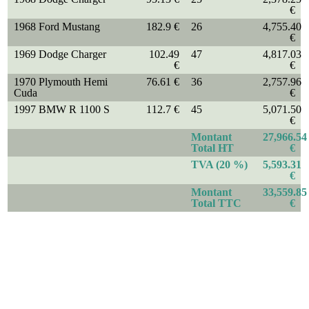
€
1968 Ford Mustang
182.9 €
26
4,755.40
€
1969 Dodge Charger
102.49
47
4,817.03
€
€
1970 Plymouth Hemi
76.61 €
36
2,757.96
Cuda
€
1997 BMW R 1100 S
112.7 €
45
5,071.50
€
Montant
27,966.54
Total HT
€
TVA (20 %)
5,593.31
€
Montant
33,559.85
Total TTC
€