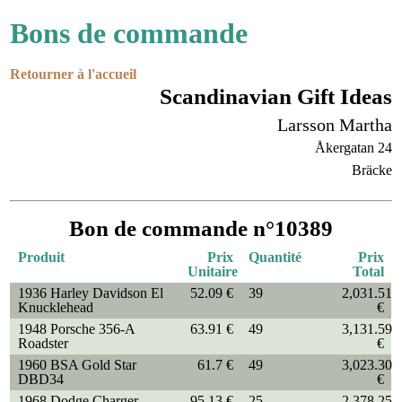
Bons de commande
Retourner à l'accueil
Scandinavian Gift Ideas
Larsson Martha
Åkergatan 24
Bräcke
Bon de commande n°10389
Produit
Prix
Quantité
Prix
Unitaire
Total
1936 Harley Davidson El
52.09 €
39
2,031.51
Knucklehead
€
1948 Porsche 356-A
63.91 €
49
3,131.59
Roadster
€
1960 BSA Gold Star
61.7 €
49
3,023.30
DBD34
€
1968 Dodge Charger
95.13 €
25
2,378.25