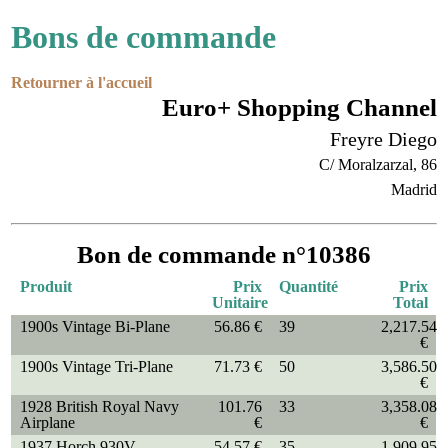
Bons de commande
Retourner à l'accueil
Euro+ Shopping Channel
Freyre Diego
C/ Moralzarzal, 86
Madrid
Bon de commande n°10386
Produit
Prix
Quantité
Prix
Unitaire
Total
1900s Vintage Bi-Plane
56.86 €
39
2,217.54
€
1900s Vintage Tri-Plane
71.73 €
50
3,586.50
€
1928 British Royal Navy
101.76
33
3,358.08
Airplane
€
€
1937 Horch 930V
54.57 €
35
1,909.95