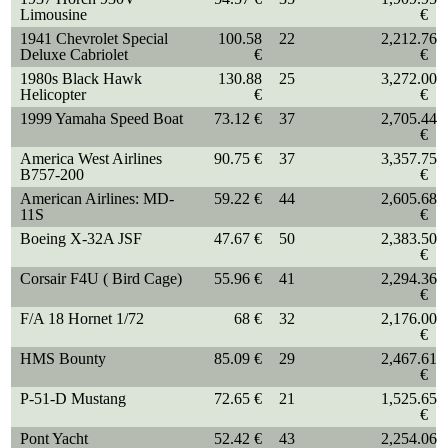
Limousine
€
1941 Chevrolet Special
100.58
22
2,212.76
Deluxe Cabriolet
€
€
1980s Black Hawk
130.88
25
3,272.00
Helicopter
€
€
1999 Yamaha Speed Boat
73.12 €
37
2,705.44
€
America West Airlines
90.75 €
37
3,357.75
B757-200
€
American Airlines: MD-
59.22 €
44
2,605.68
11S
€
Boeing X-32A JSF
47.67 €
50
2,383.50
€
Corsair F4U ( Bird Cage)
55.96 €
41
2,294.36
€
F/A 18 Hornet 1/72
68 €
32
2,176.00
€
HMS Bounty
85.09 €
29
2,467.61
€
P-51-D Mustang
72.65 €
21
1,525.65
€
Pont Yacht
52.42 €
43
2,254.06