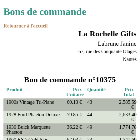
Bons de commande
Retourner à l'accueil
La Rochelle Gifts
Labrune Janine
67, rue des Cinquante Otages
Nantes
Bon de commande n°10375
Produit
Prix
Quantité
Prix
Unitaire
Total
1900s Vintage Tri-Plane
60.13 €
43
2,585.59
€
1928 Ford Phaeton Deluxe
59.85 €
44
2,633.40
€
1930 Buick Marquette
36.22 €
49
1,774.78
Phaeton
€
1960 BSA Gold Star
67.03 €
23
1,541.69