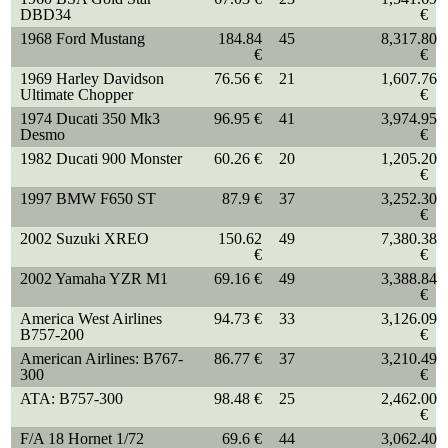
DBD34
€
1968 Ford Mustang
184.84
45
8,317.80
€
€
1969 Harley Davidson
76.56 €
21
1,607.76
Ultimate Chopper
€
1974 Ducati 350 Mk3
96.95 €
41
3,974.95
Desmo
€
1982 Ducati 900 Monster
60.26 €
20
1,205.20
€
1997 BMW F650 ST
87.9 €
37
3,252.30
€
2002 Suzuki XREO
150.62
49
7,380.38
€
€
2002 Yamaha YZR M1
69.16 €
49
3,388.84
€
America West Airlines
94.73 €
33
3,126.09
B757-200
€
American Airlines: B767-
86.77 €
37
3,210.49
300
€
ATA: B757-300
98.48 €
25
2,462.00
€
F/A 18 Hornet 1/72
69.6 €
44
3,062.40