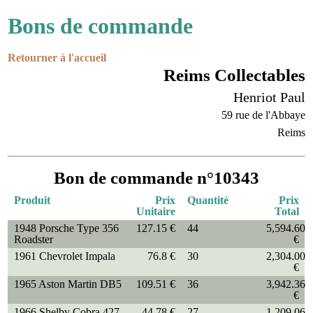
Bons de commande
Retourner à l'accueil
Reims Collectables
Henriot Paul
59 rue de l'Abbaye
Reims
Bon de commande n°10343
Produit
Prix
Quantité
Prix
Unitaire
Total
1948 Porsche Type 356
127.15 €
44
5,594.60
Roadster
€
1961 Chevrolet Impala
76.8 €
30
2,304.00
€
1965 Aston Martin DB5
109.51 €
36
3,942.36
€
1966 Shelby Cobra 427
44.78 €
27
1,209.06