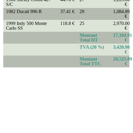
S/C
€
1982 Ducati 996 R
37.41 €
29
1,084.89
€
1999 Indy 500 Monte
118.8 €
25
2,970.00
Carlo SS
€
Montant
17,104.91
Total HT
€
TVA (20 %)
3,420.98
€
Montant
20,525.89
Total TTC
€