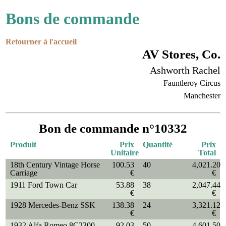
Bons de commande
Retourner à l'accueil
AV Stores, Co.
Ashworth Rachel
Fauntleroy Circus
Manchester
Bon de commande n°10332
Produit
Prix
Quantité
Prix
Unitaire
Total
18th Century Vintage Horse
100.53
40
4,021.20
Carriage
€
€
1911 Ford Town Car
53.88
38
2,047.44
€
€
1928 Mercedes-Benz SSK
138.38
24
3,321.12
€
€
1932 Alfa Romeo 8C2300
92.03
50
4,601.50