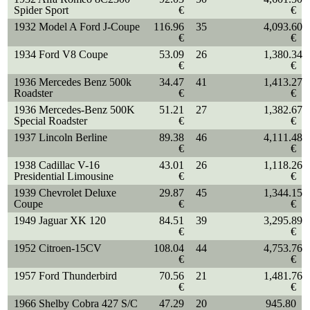
Spider Sport
€
€
1932 Model A Ford J-Coupe
116.96
35
4,093.60
€
€
1934 Ford V8 Coupe
53.09
26
1,380.34
€
€
1936 Mercedes Benz 500k
34.47
41
1,413.27
Roadster
€
€
1936 Mercedes-Benz 500K
51.21
27
1,382.67
Special Roadster
€
€
1937 Lincoln Berline
89.38
46
4,111.48
€
€
1938 Cadillac V-16
43.01
26
1,118.26
Presidential Limousine
€
€
1939 Chevrolet Deluxe
29.87
45
1,344.15
Coupe
€
€
1949 Jaguar XK 120
84.51
39
3,295.89
€
€
1952 Citroen-15CV
108.04
44
4,753.76
€
€
1957 Ford Thunderbird
70.56
21
1,481.76
€
€
1966 Shelby Cobra 427 S/C
47.29
20
945.80