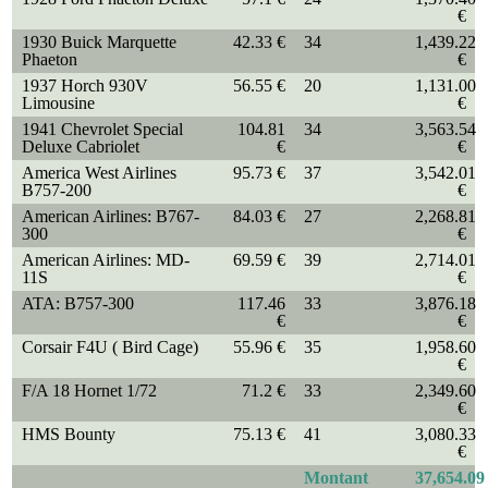
€
1930 Buick Marquette
42.33 €
34
1,439.22
Phaeton
€
1937 Horch 930V
56.55 €
20
1,131.00
Limousine
€
1941 Chevrolet Special
104.81
34
3,563.54
Deluxe Cabriolet
€
€
America West Airlines
95.73 €
37
3,542.01
B757-200
€
American Airlines: B767-
84.03 €
27
2,268.81
300
€
American Airlines: MD-
69.59 €
39
2,714.01
11S
€
ATA: B757-300
117.46
33
3,876.18
€
€
Corsair F4U ( Bird Cage)
55.96 €
35
1,958.60
€
F/A 18 Hornet 1/72
71.2 €
33
2,349.60
€
HMS Bounty
75.13 €
41
3,080.33
€
Montant
37,654.09