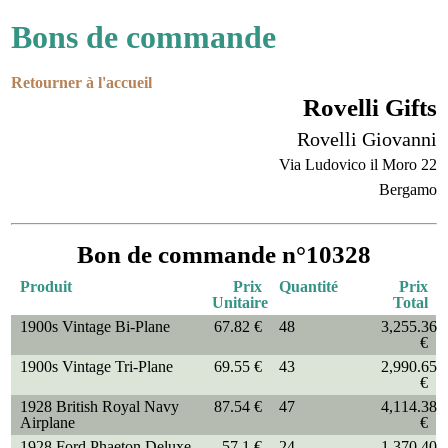
Bons de commande
Retourner à l'accueil
Rovelli Gifts
Rovelli Giovanni
Via Ludovico il Moro 22
Bergamo
Bon de commande n°10328
Produit
Prix
Quantité
Prix
Unitaire
Total
1900s Vintage Bi-Plane
67.82 €
48
3,255.36
€
1900s Vintage Tri-Plane
69.55 €
43
2,990.65
€
1928 British Royal Navy
87.54 €
47
4,114.38
Airplane
€
1928 Ford Phaeton Deluxe
57.1 €
24
1,370.40