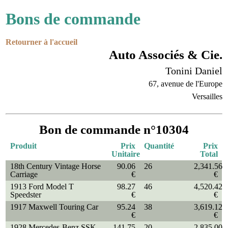
Bons de commande
Retourner à l'accueil
Auto Associés & Cie.
Tonini Daniel
67, avenue de l'Europe
Versailles
Bon de commande n°10304
Produit
Prix
Quantité
Prix
Unitaire
Total
18th Century Vintage Horse
90.06
26
2,341.56
Carriage
€
€
1913 Ford Model T
98.27
46
4,520.42
Speedster
€
€
1917 Maxwell Touring Car
95.24
38
3,619.12
€
€
1928 Mercedes-Benz SSK
141.75
20
2,835.00