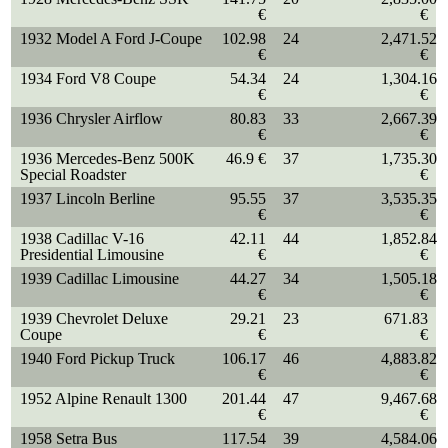
€
€
1932 Model A Ford J-Coupe
102.98
24
2,471.52
€
€
1934 Ford V8 Coupe
54.34
24
1,304.16
€
€
1936 Chrysler Airflow
80.83
33
2,667.39
€
€
1936 Mercedes-Benz 500K
46.9 €
37
1,735.30
Special Roadster
€
1937 Lincoln Berline
95.55
37
3,535.35
€
€
1938 Cadillac V-16
42.11
44
1,852.84
Presidential Limousine
€
€
1939 Cadillac Limousine
44.27
34
1,505.18
€
€
1939 Chevrolet Deluxe
29.21
23
671.83
Coupe
€
€
1940 Ford Pickup Truck
106.17
46
4,883.82
€
€
1952 Alpine Renault 1300
201.44
47
9,467.68
€
€
1958 Setra Bus
117.54
39
4,584.06