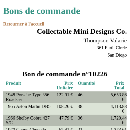
Bons de commande
Retourner à l'accueil
Collectable Mini Designs Co.
Thompson Valarie
361 Furth Circle
San Diego
Bon de commande n°10226
Produit
Prix
Quantité
Prix
Unitaire
Total
1948 Porsche Type 356
122.91 €
46
5,653.86
Roadster
€
1965 Aston Martin DB5
108.26 €
38
4,113.88
€
1966 Shelby Cobra 427
47.79 €
36
1,720.44
S/C
€
1970 Chevy Chevelle
65.41 €
21
1,373.61