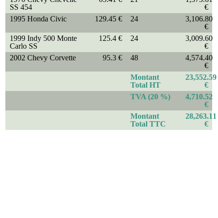
SS 454
€
1995 Honda Civic
129.45 €
24
3,106.80
€
1999 Indy 500 Monte
125.4 €
24
3,009.60
Carlo SS
€
2002 Chevy Corvette
95.3 €
48
4,574.40
€
Montant
23,552.59
Total HT
€
TVA (20 %)
4,710.52
€
Montant
28,263.11
Total TTC
€