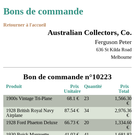
Bons de commande
Retourner à l'accueil
Australian Collectors, Co.
Ferguson Peter
636 St Kilda Road
Melbourne
Bon de commande n°10223
Produit
Prix
Quantité
Prix
Unitaire
Total
1900s Vintage Tri-Plane
68.1 €
23
1,566.30
€
1928 British Royal Navy
87.54 €
34
2,976.36
Airplane
€
1928 Ford Phaeton Deluxe
66.73 €
20
1,334.60
€
1930 Buick Marquette
41.02 €
41
1,681.82