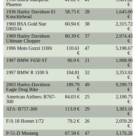
Phaeton
€
1936 Harley Davidson El
58.75 €
28
1,645.00
Knucklehead
€
1960 BSA Gold Star
60.94 €
38
2,315.72
DBD34
€
1969 Harley Davidson
80.39 €
37
2,974.43
Ultimate Chopper
€
1996 Moto Guzzi 1100i
110.61
47
5,198.67
€
€
1997 BMW F650 ST
90.9 €
21
1,908.90
€
1997 BMW R 1100 S
104.81
32
3,353.92
€
€
2003 Harley-Davidson
189.79
49
9,299.71
Eagle Drag Bike
€
€
American Airlines: B767-
84.03 €
25
2,100.75
300
€
ATA: B757-300
113.9 €
29
3,303.10
€
F/A 18 Hornet 1/72
79.2 €
26
2,059.20
€
P-51-D Mustang
67.58 €
47
3,176.26