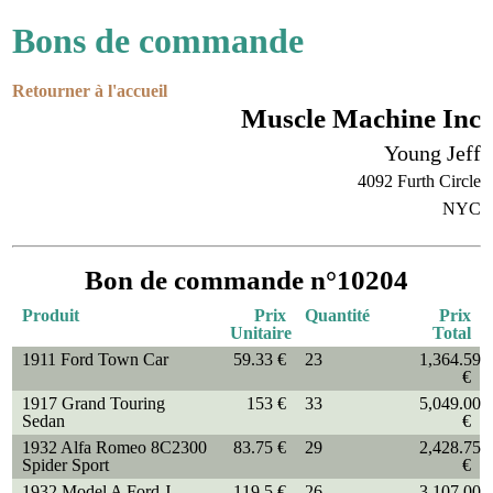
Bons de commande
Retourner à l'accueil
Muscle Machine Inc
Young Jeff
4092 Furth Circle
NYC
Bon de commande n°10204
Produit
Prix
Quantité
Prix
Unitaire
Total
1911 Ford Town Car
59.33 €
23
1,364.59
€
1917 Grand Touring
153 €
33
5,049.00
Sedan
€
1932 Alfa Romeo 8C2300
83.75 €
29
2,428.75
Spider Sport
€
1932 Model A Ford J-
119.5 €
26
3,107.00