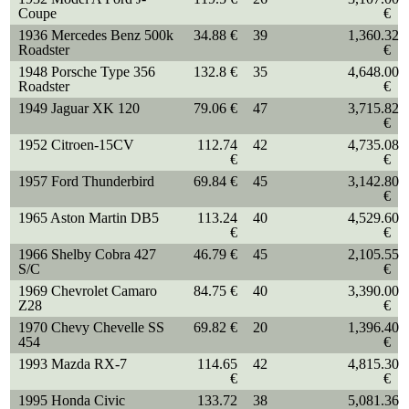
Coupe
€
1936 Mercedes Benz 500k
34.88 €
39
1,360.32
Roadster
€
1948 Porsche Type 356
132.8 €
35
4,648.00
Roadster
€
1949 Jaguar XK 120
79.06 €
47
3,715.82
€
1952 Citroen-15CV
112.74
42
4,735.08
€
€
1957 Ford Thunderbird
69.84 €
45
3,142.80
€
1965 Aston Martin DB5
113.24
40
4,529.60
€
€
1966 Shelby Cobra 427
46.79 €
45
2,105.55
S/C
€
1969 Chevrolet Camaro
84.75 €
40
3,390.00
Z28
€
1970 Chevy Chevelle SS
69.82 €
20
1,396.40
454
€
1993 Mazda RX-7
114.65
42
4,815.30
€
€
1995 Honda Civic
133.72
38
5,081.36