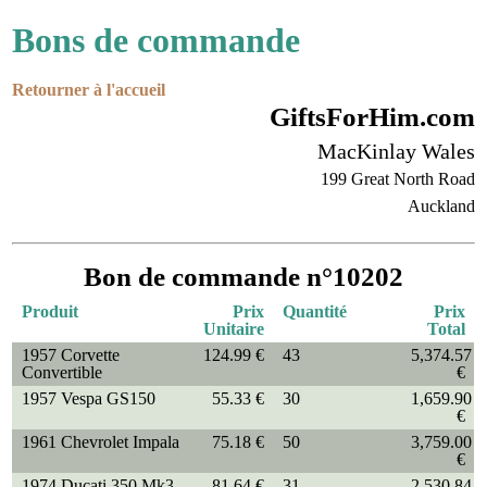
Bons de commande
Retourner à l'accueil
GiftsForHim.com
MacKinlay Wales
199 Great North Road
Auckland
Bon de commande n°10202
Produit
Prix
Quantité
Prix
Unitaire
Total
1957 Corvette
124.99 €
43
5,374.57
Convertible
€
1957 Vespa GS150
55.33 €
30
1,659.90
€
1961 Chevrolet Impala
75.18 €
50
3,759.00
€
1974 Ducati 350 Mk3
81.64 €
31
2,530.84