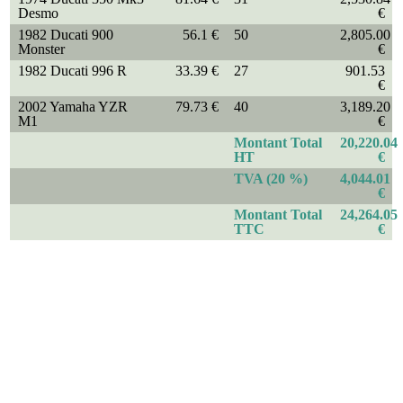
Desmo
€
1982 Ducati 900
56.1 €
50
2,805.00
Monster
€
1982 Ducati 996 R
33.39 €
27
901.53
€
2002 Yamaha YZR
79.73 €
40
3,189.20
M1
€
Montant Total
20,220.04
HT
€
TVA (20 %)
4,044.01
€
Montant Total
24,264.05
TTC
€