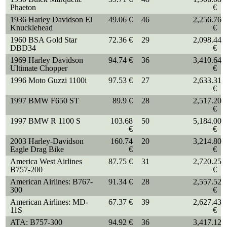
Phaeton
€
1936 Harley Davidson El
49.06 €
46
2,256.76
Knucklehead
€
1960 BSA Gold Star
72.36 €
29
2,098.44
DBD34
€
1969 Harley Davidson
94.74 €
36
3,410.64
Ultimate Chopper
€
1996 Moto Guzzi 1100i
97.53 €
27
2,633.31
€
1997 BMW F650 ST
89.9 €
28
2,517.20
€
1997 BMW R 1100 S
103.68
50
5,184.00
€
€
2003 Harley-Davidson
160.74
20
3,214.80
Eagle Drag Bike
€
€
America West Airlines
87.75 €
31
2,720.25
B757-200
€
American Airlines: B767-
91.34 €
28
2,557.52
300
€
American Airlines: MD-
67.37 €
39
2,627.43
11S
€
ATA: B757-300
94.92 €
36
3,417.12