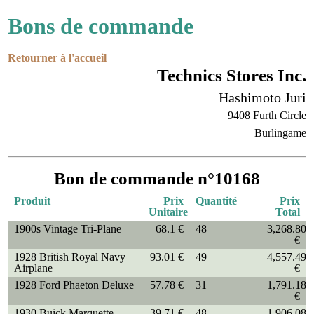
Bons de commande
Retourner à l'accueil
Technics Stores Inc.
Hashimoto Juri
9408 Furth Circle
Burlingame
Bon de commande n°10168
Produit
Prix
Quantité
Prix
Unitaire
Total
1900s Vintage Tri-Plane
68.1 €
48
3,268.80
€
1928 British Royal Navy
93.01 €
49
4,557.49
Airplane
€
1928 Ford Phaeton Deluxe
57.78 €
31
1,791.18
€
1930 Buick Marquette
39.71 €
48
1,906.08