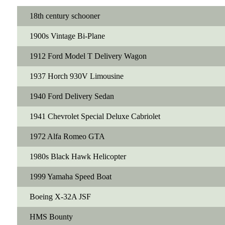
18th century schooner
1900s Vintage Bi-Plane
1912 Ford Model T Delivery Wagon
1937 Horch 930V Limousine
1940 Ford Delivery Sedan
1941 Chevrolet Special Deluxe Cabriolet
1972 Alfa Romeo GTA
1980s Black Hawk Helicopter
1999 Yamaha Speed Boat
Boeing X-32A JSF
HMS Bounty