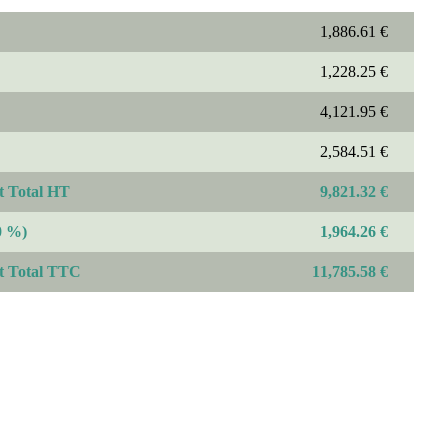
1,886.61 €
1,228.25 €
4,121.95 €
2,584.51 €
 Total HT
9,821.32 €
0 %)
1,964.26 €
t Total TTC
11,785.58 €