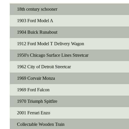
18th century schooner
1903 Ford Model A
1904 Buick Runabout
1912 Ford Model T Delivery Wagon
1950's Chicago Surface Lines Streetcar
1962 City of Detroit Streetcar
1969 Corvair Monza
1969 Ford Falcon
1970 Triumph Spitfire
2001 Ferrari Enzo
Collectable Wooden Train