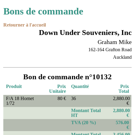
Bons de commande
Retourner à l'accueil
Down Under Souveniers, Inc
Graham Mike
162-164 Grafton Road
Auckland
Bon de commande n°10132
Produit
Prix
Quantité
Prix
Unitaire
Total
F/A 18 Hornet
80 €
36
2,880.00
1/72
€
Montant Total
2,880.00
HT
€
TVA (20 %)
576.00
€
Montant Total
3,456.00