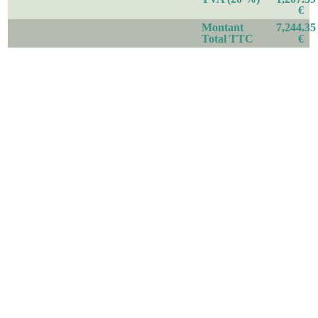
€
Montant
7,244.35
Total TTC
€