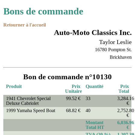
Bons de commande
Retourner à l'accueil
Auto-Moto Classics Inc.
Taylor Leslie
16780 Pompton St.
Brickhaven
Bon de commande n°10130
Produit
Prix
Quantité
Prix
Unitaire
Total
1941 Chevrolet Special
99.52 €
33
3,284.16
Deluxe Cabriolet
€
1999 Yamaha Speed Boat
68.82 €
40
2,752.80
€
Montant
6,036.96
Total HT
€
TVA (20 %)
1,207.39