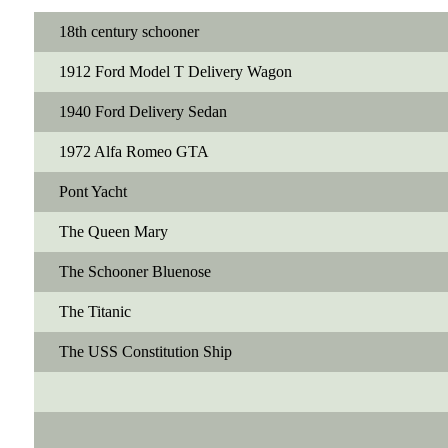
18th century schooner
1912 Ford Model T Delivery Wagon
1940 Ford Delivery Sedan
1972 Alfa Romeo GTA
Pont Yacht
The Queen Mary
The Schooner Bluenose
The Titanic
The USS Constitution Ship