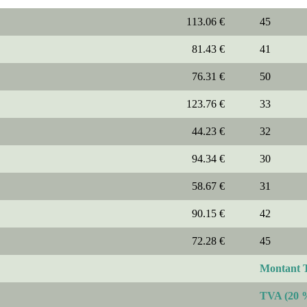
113.06 €
45
81.43 €
41
76.31 €
50
123.76 €
33
44.23 €
32
94.34 €
30
58.67 €
31
90.15 €
42
72.28 €
45
Montant 
TVA (20 