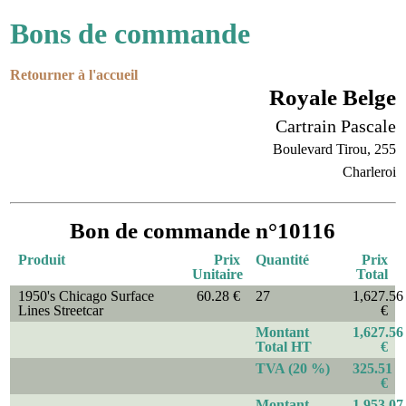
Bons de commande
Retourner à l'accueil
Royale Belge
Cartrain Pascale
Boulevard Tirou, 255
Charleroi
Bon de commande n°10116
Produit
Prix
Quantité
Prix
Unitaire
Total
1950's Chicago Surface
60.28 €
27
1,627.56
Lines Streetcar
€
Montant
1,627.56
Total HT
€
TVA (20 %)
325.51
€
Montant
1,953.07