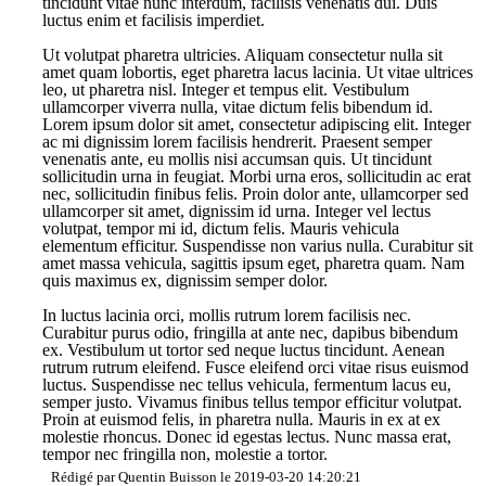
tincidunt vitae nunc interdum, facilisis venenatis dui. Duis
luctus enim et facilisis imperdiet.
Ut volutpat pharetra ultricies. Aliquam consectetur nulla sit
amet quam lobortis, eget pharetra lacus lacinia. Ut vitae ultrices
leo, ut pharetra nisl. Integer et tempus elit. Vestibulum
ullamcorper viverra nulla, vitae dictum felis bibendum id.
Lorem ipsum dolor sit amet, consectetur adipiscing elit. Integer
ac mi dignissim lorem facilisis hendrerit. Praesent semper
venenatis ante, eu mollis nisi accumsan quis. Ut tincidunt
sollicitudin urna in feugiat. Morbi urna eros, sollicitudin ac erat
nec, sollicitudin finibus felis. Proin dolor ante, ullamcorper sed
ullamcorper sit amet, dignissim id urna. Integer vel lectus
volutpat, tempor mi id, dictum felis. Mauris vehicula
elementum efficitur. Suspendisse non varius nulla. Curabitur sit
amet massa vehicula, sagittis ipsum eget, pharetra quam. Nam
quis maximus ex, dignissim semper dolor.
In luctus lacinia orci, mollis rutrum lorem facilisis nec.
Curabitur purus odio, fringilla at ante nec, dapibus bibendum
ex. Vestibulum ut tortor sed neque luctus tincidunt. Aenean
rutrum rutrum eleifend. Fusce eleifend orci vitae risus euismod
luctus. Suspendisse nec tellus vehicula, fermentum lacus eu,
semper justo. Vivamus finibus tellus tempor efficitur volutpat.
Proin at euismod felis, in pharetra nulla. Mauris in ex at ex
molestie rhoncus. Donec id egestas lectus. Nunc massa erat,
tempor nec fringilla non, molestie a tortor.
Rédigé par Quentin Buisson le 2019-03-20 14:20:21